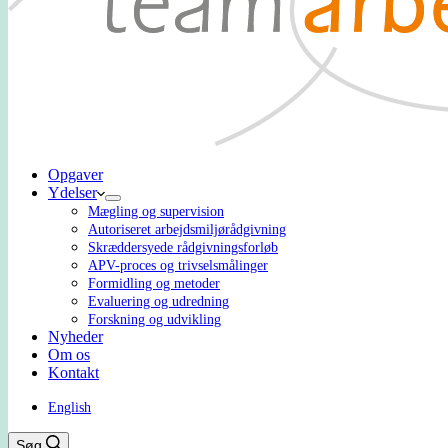
Opgaver
Ydelser
Mægling og supervision
Autoriseret arbejdsmiljørådgivning
Skræddersyede rådgivningsforløb
APV-proces og trivselsmålinger
Formidling og metoder
Evaluering og udredning
Forskning og udvikling
Nyheder
Om os
Kontakt
English
Søg