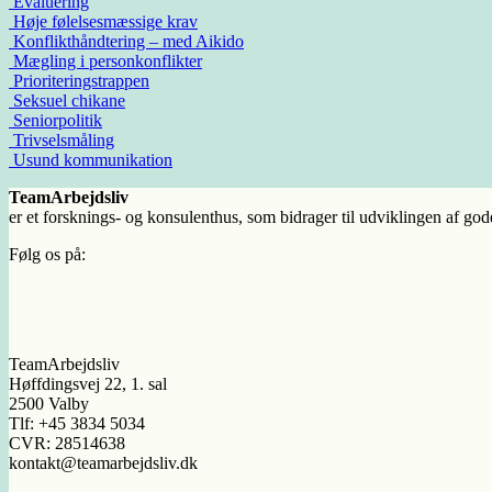
Evaluering
Høje følelsesmæssige krav
Konflikthåndtering – med Aikido
Mægling i personkonflikter
Prioriteringstrappen
Seksuel chikane
Seniorpolitik
Trivselsmåling
Usund kommunikation
TeamArbejdsliv
er et forsknings- og konsulenthus, som bidrager til udviklingen af god
Følg os på:
TeamArbejdsliv
Høffdingsvej 22, 1. sal
2500 Valby
Tlf: +45 3834 5034
CVR: 28514638
kontakt@teamarbejdsliv.dk