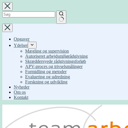
Fortsæt
til
indhold
Ingen
resultater
Opgaver
Ydelser
Mægling og supervision
Autoriseret arbejdsmiljørådgivning
Skræddersyede rådgivningsforløb
APV-proces og trivselsmålinger
Formidling og metoder
Evaluering og udredning
Forskning og udvikling
Nyheder
Om os
Kontakt