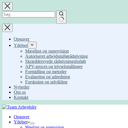
Fortsæt
til
indhold
Ingen
resultater
Opgaver
Ydelser
Mægling og supervision
Autoriseret arbejdsmiljørådgivning
Skræddersyede rådgivningsforløb
APV-proces og trivselsmålinger
Formidling og metoder
Evaluering og udredning
Forskning og udvikling
Nyheder
Om os
Kontakt
Opgaver
Ydelser
Mægling og supervision