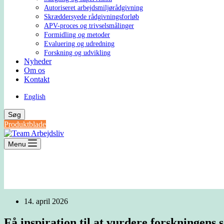
Autoriseret arbejdsmiljørådgivning
Skræddersyede rådgivningsforløb
APV-proces og trivselsmålinger
Formidling og metoder
Evaluering og udredning
Forskning og udvikling
Nyheder
Om os
Kontakt
English
Søg
Produktblade
Menu
14. april 2026
Få inspiration til at vurdere forskningen