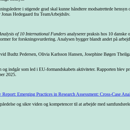
orskningsledere i stigende grad skal kunne håndtere modsatrettede hensyn 
er Jonas Hedegaard fra TeamArbejdsliv.
nalysis of 10 International Funders
analyserer praksis hos 10 danske o
og normer for forskningsvurdering. Analysen bygger blandt andet på arb
avid Budtz Pedersen, Olivia Karlsson Hansen, Josephine Bøgen Theilg
g indgår som led i EU-formandskabets aktiviteter. Rapporten blev præ
ber 2025.
Report: Emerging Practices in Research Assessment: Cross-Case Analys
ngsledelse og sikre viden og kompetencer til at arbejde med samfundsrel