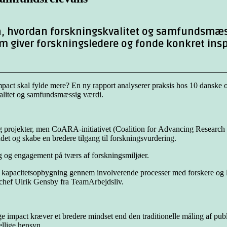
på, hvordan forskningskvalitet og samfundsmæs
om giver forskningsledere og fonde konkret insp
act skal fylde mere? En ny rapport analyserer praksis hos 10 danske og
valitet og samfundsmæssig værdi.
g projekter, men CoARA-initiativet (Coalition for Advancing Research A
ndet og skabe en bredere tilgang til forskningsvurdering.
g og engagement på tværs af forskningsmiljøer.
for kapacitetsopbygning gennem involverende processer med forskere og l
gschef Ulrik Gensby fra TeamArbejdsliv.
mpact kræver et bredere mindset end den traditionelle måling af publika
ellige hensyn.