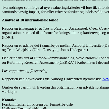
-Forandringer som følge af nye evalueringskriterier vil føre til, at f
samfundsmæssig impact, fortæller erhvervsforsker og ledelsesrådgiv
Analyse af 10 internationale fonde
Rapporten
Emerging Practices in Research Assessment: Cross-Case A
organisationer er med til at forme forskningskulturer, karriereveje 
(RoRI).
Rapporten er udarbejdet i samarbejde mellem Aalborg Universitet (D
og TeamArbejdsliv (Ulrik Gensby og Jonas Hedegaard).
Den er finansieret af Europa-Kommissionen og Novo Nordisk Fonden o
on Reforming Research Assessment (CERRA) i København i decem
Læs rapporten og få sparring
Rapporten kan downloades via Aalborg Universitets hjemmeside
New 
Ønsker du sparring til, hvordan din organisation kan udvikle forskni
værktøjer.
Kontakt
Forskningschef Ulrik Gensby, TeamArbejdsliv
Mail: uge@teamarbejdsliv.dk