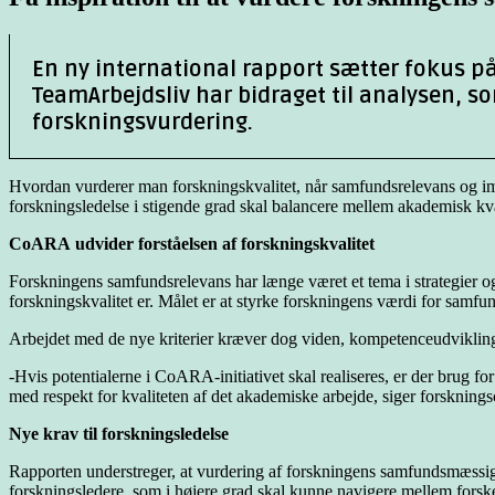
En ny international rapport sætter fokus 
TeamArbejdsliv har bidraget til analysen, s
forskningsvurdering.
Hvordan vurderer man forskningskvalitet, når samfundsrelevans og imp
forskningsledelse i stigende grad skal balancere mellem akademisk k
CoARA udvider forståelsen af forskningskvalitet
Forskningens samfundsrelevans har længe været et tema i strategier o
forskningskvalitet er. Målet er at styrke forskningens værdi for samfu
Arbejdet med de nye kriterier kræver dog viden, kompetenceudviklin
-Hvis potentialerne i CoARA-initiativet skal realiseres, er der brug 
med respekt for kvaliteten af det akademiske arbejde, siger forsknin
Nye krav til forskningsledelse
Rapporten understreger, at vurdering af forskningens samfundsmæssige i
forskningsledere, som i højere grad skal kunne navigere mellem forsk