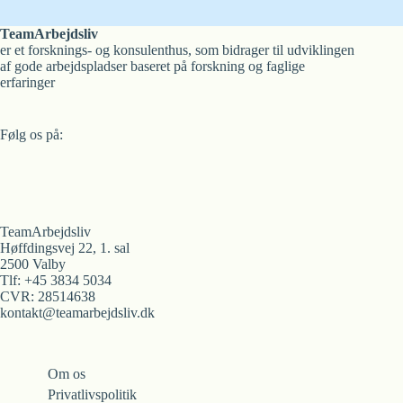
Arbejdsmiljøforskningsfonden)
TeamArbejdsliv
er et forsknings- og konsulenthus, som bidrager til udviklingen
af gode arbejdspladser baseret på forskning og faglige
erfaringer
Følg os på:
TeamArbejdsliv
Høffdingsvej 22, 1. sal
2500 Valby
Tlf: +45 3834 5034
CVR: 28514638
kontakt@teamarbejdsliv.dk
Om os
Privatlivspolitik