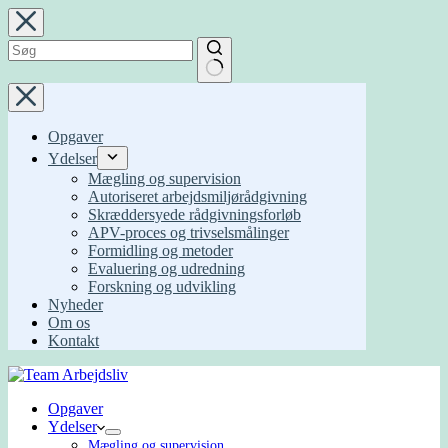
Fortsæt
til
indhold
Ingen
resultater
Opgaver
Ydelser
Mægling og supervision
Autoriseret arbejdsmiljørådgivning
Skræddersyede rådgivningsforløb
APV-proces og trivselsmålinger
Formidling og metoder
Evaluering og udredning
Forskning og udvikling
Nyheder
Om os
Kontakt
Opgaver
Ydelser
Mægling og supervision