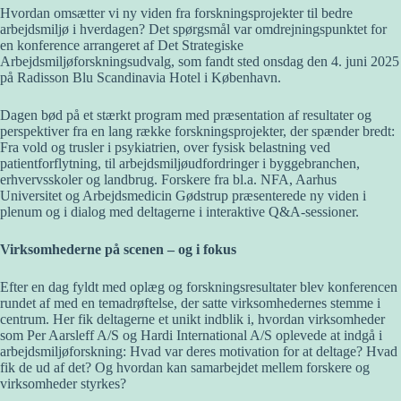
Hvordan omsætter vi ny viden fra forskningsprojekter til bedre
arbejdsmiljø i hverdagen? Det spørgsmål var omdrejningspunktet for
en konference arrangeret af Det Strategiske
Arbejdsmiljøforskningsudvalg, som fandt sted onsdag den 4. juni 2025
på Radisson Blu Scandinavia Hotel i København.
Dagen bød på et stærkt program med præsentation af resultater og
perspektiver fra en lang række forskningsprojekter, der spænder bredt:
Fra vold og trusler i psykiatrien, over fysisk belastning ved
patientforflytning, til arbejdsmiljøudfordringer i byggebranchen,
erhvervsskoler og landbrug. Forskere fra bl.a. NFA, Aarhus
Universitet og Arbejdsmedicin Gødstrup præsenterede ny viden i
plenum og i dialog med deltagerne i interaktive Q&A-sessioner.
Virksomhederne på scenen – og i fokus
Efter en dag fyldt med oplæg og forskningsresultater blev konferencen
rundet af med en temadrøftelse, der satte virksomhedernes stemme i
centrum. Her fik deltagerne et unikt indblik i, hvordan virksomheder
som Per Aarsleff A/S og Hardi International A/S oplevede at indgå i
arbejdsmiljøforskning: Hvad var deres motivation for at deltage? Hvad
fik de ud af det? Og hvordan kan samarbejdet mellem forskere og
virksomheder styrkes?