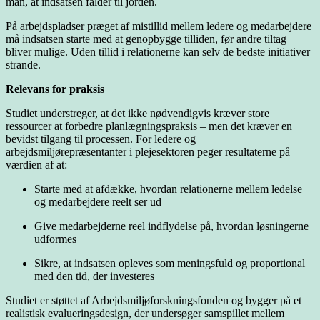
man, at indsatsen falder til jorden.
På arbejdspladser præget af mistillid mellem ledere og medarbejdere
må indsatsen starte med at genopbygge tilliden, før andre tiltag
bliver mulige. Uden tillid i relationerne kan selv de bedste initiativer
strande.
Relevans for praksis
Studiet understreger, at det ikke nødvendigvis kræver store
ressourcer at forbedre planlægningspraksis – men det kræver en
bevidst tilgang til processen. For ledere og
arbejdsmiljørepræsentanter i plejesektoren peger resultaterne på
værdien af at:
Starte med at afdække, hvordan relationerne mellem ledelse
og medarbejdere reelt ser ud
Give medarbejderne reel indflydelse på, hvordan løsningerne
udformes
Sikre, at indsatsen opleves som meningsfuld og proportional
med den tid, der investeres
Studiet er støttet af Arbejdsmiljøforskningsfonden og bygger på et
realistisk evalueringsdesign, der undersøger samspillet mellem