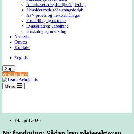
Autoriseret arbejdsmiljørådgivning
Skræddersyede rådgivningsforløb
APV-proces og trivselsmålinger
Formidling og metoder
Evaluering og udredning
Forskning og udvikling
Nyheder
Om os
Kontakt
English
Søg
Produktblade
Menu
14. april 2026
Ny forskning: Sådan kan plejesektoren