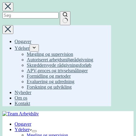
Fortsæt
til
indhold
Ingen
resultater
Opgaver
Ydelser
Mægling og supervision
Autoriseret arbejdsmiljørådgivning
Skræddersyede rådgivningsforløb
APV-proces og trivselsmålinger
Formidling og metoder
Evaluering og udredning
Forskning og udvikling
Nyheder
Om os
Kontakt
Opgaver
Ydelser
Mægling og supervision