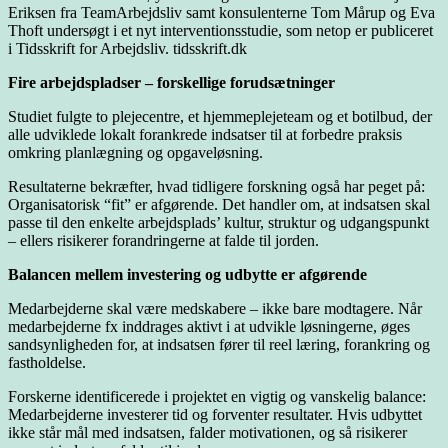
Eriksen fra TeamArbejdsliv samt konsulenterne Tom Mårup og Eva
Thoft undersøgt i et nyt interventionsstudie, som netop er publiceret
i Tidsskrift for Arbejdsliv. tidsskrift.dk
Fire arbejdspladser – forskellige forudsætninger
Studiet fulgte to plejecentre, et hjemmeplejeteam og et botilbud, der
alle udviklede lokalt forankrede indsatser til at forbedre praksis
omkring planlægning og opgaveløsning.
Resultaterne bekræfter, hvad tidligere forskning også har peget på:
Organisatorisk “fit” er afgørende. Det handler om, at indsatsen skal
passe til den enkelte arbejdsplads’ kultur, struktur og udgangspunkt
– ellers risikerer forandringerne at falde til jorden.
Balancen mellem investering og udbytte er afgørende
Medarbejderne skal være medskabere – ikke bare modtagere. Når
medarbejderne fx inddrages aktivt i at udvikle løsningerne, øges
sandsynligheden for, at indsatsen fører til reel læring, forankring og
fastholdelse.
Forskerne identificerede i projektet en vigtig og vanskelig balance:
Medarbejderne investerer tid og forventer resultater. Hvis udbyttet
ikke står mål med indsatsen, falder motivationen, og så risikerer