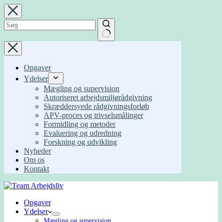
Fortsæt
til
indhold
Ingen
resultater
Opgaver
Ydelser
Mægling og supervision
Autoriseret arbejdsmiljørådgivning
Skræddersyede rådgivningsforløb
APV-proces og trivselsmålinger
Formidling og metoder
Evaluering og udredning
Forskning og udvikling
Nyheder
Om os
Kontakt
Opgaver
Ydelser
Mægling og supervision