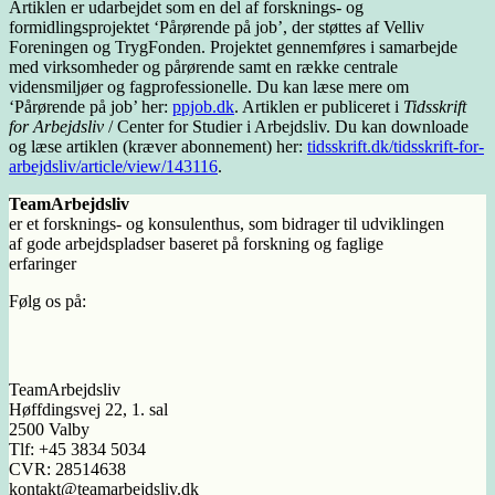
Artiklen er udarbejdet som en del af forsknings- og
formidlingsprojektet ‘Pårørende på job’, der støttes af Velliv
Foreningen og TrygFonden. Projektet gennemføres i samarbejde
med virksomheder og pårørende samt en række centrale
vidensmiljøer og fagprofessionelle. Du kan læse mere om
‘Pårørende på job’ her:
ppjob.dk
. Artiklen er publiceret i
Tidsskrift
for Arbejdsliv
/ Center for Studier i Arbejdsliv. Du kan downloade
og læse artiklen (kræver abonnement) her:
tidsskrift.dk/tidsskrift-for-
arbejdsliv/article/view/143116
.
TeamArbejdsliv
er et forsknings- og konsulenthus, som bidrager til udviklingen
af gode arbejdspladser baseret på forskning og faglige
erfaringer
Følg os på:
TeamArbejdsliv
Høffdingsvej 22, 1. sal
2500 Valby
Tlf: +45 3834 5034
CVR: 28514638
kontakt@teamarbejdsliv.dk