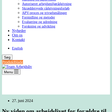
Autoriseret arbejdsmiljørådgivning
Skræddersyede rådgivningsforløb
APV-proces og trivselsmålinger
Formidling og metoder
Evaluering og udredning
Forskning og udvikling
Nyheder
Om os
Kontakt
English
Søg
Produktblade
Menu
27. juni 2024
Ny viden om arbejdslivet for forældre til