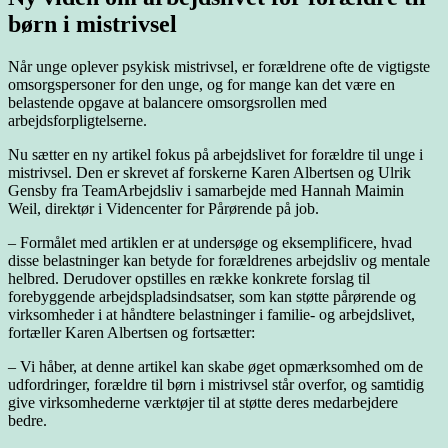
børn i mistrivsel
Når unge oplever psykisk mistrivsel, er forældrene ofte de vigtigste
omsorgspersoner for den unge, og for mange kan det være en
belastende opgave at balancere omsorgsrollen med
arbejdsforpligtelserne.
Nu sætter en ny artikel fokus på arbejdslivet for forældre til unge i
mistrivsel. Den er skrevet af forskerne Karen Albertsen og Ulrik
Gensby fra TeamArbejdsliv i samarbejde med Hannah Maimin
Weil, direktør i Videncenter for Pårørende på job.
– Formålet med artiklen er at undersøge og eksemplificere, hvad
disse belastninger kan betyde for forældrenes arbejdsliv og mentale
helbred. Derudover opstilles en række konkrete forslag til
forebyggende arbejdspladsindsatser, som kan støtte pårørende og
virksomheder i at håndtere belastninger i familie- og arbejdslivet,
fortæller Karen Albertsen og fortsætter:
– Vi håber, at denne artikel kan skabe øget opmærksomhed om de
udfordringer, forældre til børn i mistrivsel står overfor, og samtidig
give virksomhederne værktøjer til at støtte deres medarbejdere
bedre.