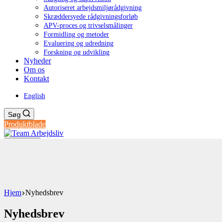
Autoriseret arbejdsmiljørådgivning
Skræddersyede rådgivningsforløb
APV-proces og trivselsmålinger
Formidling og metoder
Evaluering og udredning
Forskning og udvikling
Nyheder
Om os
Kontakt
English
Søg
Produktblade
Menu
Hjem
Nyhedsbrev
Nyhedsbrev