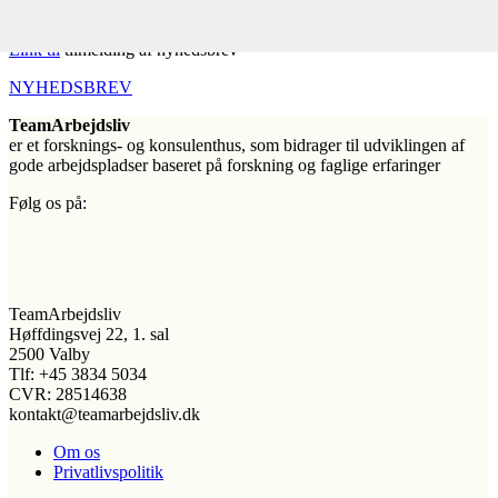
Link til
tilmelding af nyhedsbrev
NYHEDSBREV
TeamArbejdsliv
er et forsknings- og konsulenthus, som bidrager til udviklingen af
gode arbejdspladser baseret på forskning og faglige erfaringer
Følg os på:
TeamArbejdsliv
Høffdingsvej 22, 1. sal
2500 Valby
Tlf: +45 3834 5034
CVR: 28514638
kontakt@teamarbejdsliv.dk
Om os
Privatlivspolitik