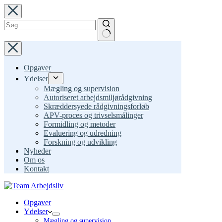
Fortsæt
til
indhold
Ingen
resultater
Opgaver
Ydelser
Mægling og supervision
Autoriseret arbejdsmiljørådgivning
Skræddersyede rådgivningsforløb
APV-proces og trivselsmålinger
Formidling og metoder
Evaluering og udredning
Forskning og udvikling
Nyheder
Om os
Kontakt
Opgaver
Ydelser
Mægling og supervision