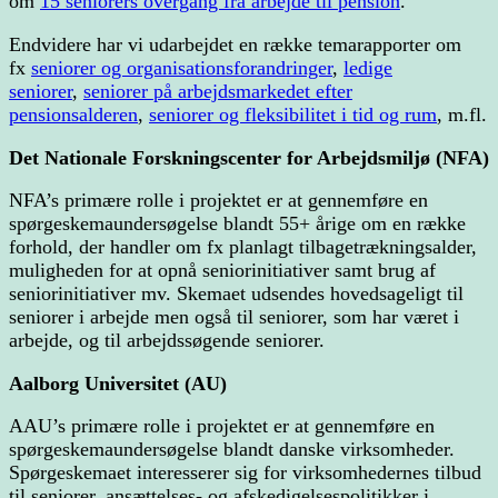
om
15 seniorers overgang fra arbejde til pension
.
Endvidere har vi udarbejdet en række temarapporter om
fx
seniorer og organisationsforandringer
,
ledige
seniorer
,
seniorer på arbejdsmarkedet efter
pensionsalderen
,
seniorer og fleksibilitet i tid og rum
, m.fl.
Det Nationale Forskningscenter for Arbejdsmiljø (NFA)
NFA’s primære rolle i projektet er at gennemføre en
spørgeskemaundersøgelse blandt 55+ årige om en række
forhold, der handler om fx planlagt tilbagetrækningsalder,
muligheden for at opnå seniorinitiativer samt brug af
seniorinitiativer mv. Skemaet udsendes hovedsageligt til
seniorer i arbejde men også til seniorer, som har været i
arbejde, og til arbejdssøgende seniorer.
Aalborg Universitet (AU)
AAU’s primære rolle i projektet er at gennemføre en
spørgeskemaundersøgelse blandt danske virksomheder.
Spørgeskemaet interesserer sig for virksomhedernes tilbud
til seniorer, ansættelses- og afskedigelsespolitikker i