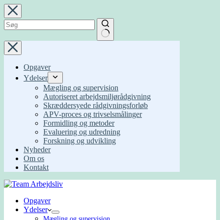
Fortsæt
til
indhold
Ingen
resultater
Opgaver
Ydelser
Mægling og supervision
Autoriseret arbejdsmiljørådgivning
Skræddersyede rådgivningsforløb
APV-proces og trivselsmålinger
Formidling og metoder
Evaluering og udredning
Forskning og udvikling
Nyheder
Om os
Kontakt
Opgaver
Ydelser
Mægling og supervision