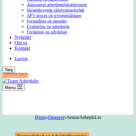
Autoriseret arbejdsmiljørådgivning
Skræddersyede rådgivningsforløb
APV-proces og trivselsmålinger
Formidling og metoder
Evaluering og udredning
Forskning og udvikling
Nyheder
Om os
Kontakt
English
Søg
Produktblade
Menu
Hjem
Opgaver
SeniorArbejdsLiv