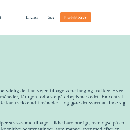
t
Produktblade
English
Søg
 betydelig del kan vejen tilbage være lang og usikker. Hver
måneder, får igen fodfæste på arbejdsmarkedet. En central
e kan trække ud i måneder – og gøre det svært at finde sig
er stressramte tilbage – ikke bare hurtigt, men også på en
e kognitive begrænsninger, som mange lever med efter en