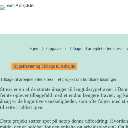
Fortsæt
til
indhold
Hjem
Opgaver
Tilbage til arbejdet efter stress 
Sygefravær og Tilbage til Arbejde
Tilbage til arbejdet efter stress – et projekt om holdbare løsninger
Stress er en af de største årsager til langtidssygefravær i Da
femte oplever tilbagefald med et endnu længere fravær, og ku
årsag er de kognitive vanskeligheder, som ofte følger med st
til rette i jobbet igen.
Dette projekt sætter spot på netop denne udfordring: Hvordan
måde, der er holdbar for den enkelte og arbejdspladsen? Og 