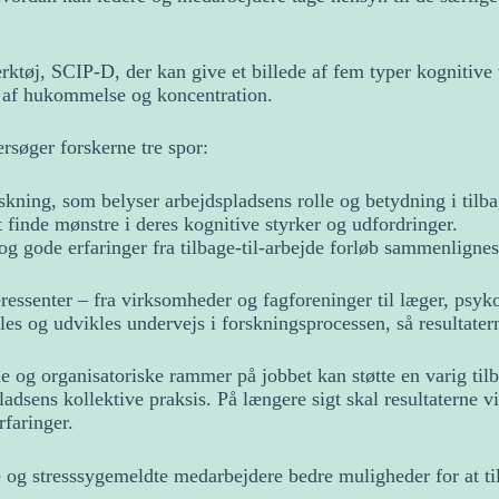
værktøj, SCIP-D, der kan give et billede af fem typer kognitive
g af hukommelse og koncentration.
rsøger forskerne tre spor:
rskning, som belyser arbejdspladsens rolle og betydning i tilba
t finde mønstre i deres kognitive styrker og udfordringer.
og gode erfaringer fra tilbage-til-arbejde forløb sammenlignes
eressenter – fra virksomheder og fagforeninger til læger, psy
les og udvikles undervejs i forskningsprocessen, så resultater
iale og organisatoriske rammer på jobbet kan støtte en varig t
adsens kollektive praksis. På længere sigt skal resultaterne 
faringer.
lgte og stresssygemeldte medarbejdere bedre muligheder for at t