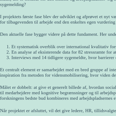
sygemelding?
I projektets første fase blev der udviklet og afprøvet et nyt 
for tilbagevenden til arbejde end den enkeltes egen vurderin
Den aktuelle fase bygger videre på dette fundament. Her unde
Et systematisk overblik over international kvalitativ fo
En analyse af eksisterende data for 82 stressramte for a
Interviews med 14 tidligere sygemeldte, hvor barrierer 
Et centralt element er samarbejdet med en bred gruppe af int
inspiration fra metoden for vidensmobilisering, hvor viden de
Målet er dobbelt: at give et generelt billede af, hvordan soc
til medarbejdere med kognitive begrænsninger og til arbejdspl
forskningens bedste bud kombineres med arbejdspladsernes er
Når projektet er afsluttet, vil det give ledere, HR, tillidsva