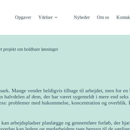
Opgaver
Ydelser
Nyheder
Om os
Kontak
– et projekt om holdbare løsninger
nmark. Mange vender heldigvis tilbage til arbejdet, men for en
n halvdelen af dem, der har været sygemeldt i mere end seks 
ress: problemer med hukommelse, koncentration og overblik. D
 kan arbejdspladser planlægge og gennemføre forløb, der hjælp
hvordan kan ledere og medarbejdere tage hensyn til de særlig