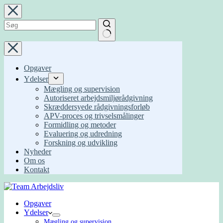
Fortsæt
til
indhold
Ingen
resultater
Opgaver
Ydelser
Mægling og supervision
Autoriseret arbejdsmiljørådgivning
Skræddersyede rådgivningsforløb
APV-proces og trivselsmålinger
Formidling og metoder
Evaluering og udredning
Forskning og udvikling
Nyheder
Om os
Kontakt
Opgaver
Ydelser
Mægling og supervision