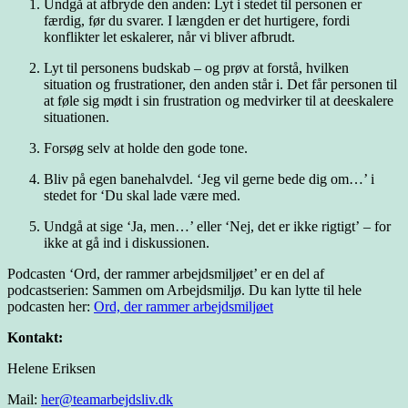
Undgå at afbryde den anden: Lyt i stedet til personen er
færdig, før du svarer. I længden er det hurtigere, fordi
konflikter let eskalerer, når vi bliver afbrudt.
Lyt til personens budskab – og prøv at forstå, hvilken
situation og frustrationer, den anden står i. Det får personen til
at føle sig mødt i sin frustration og medvirker til at deeskalere
situationen.
Forsøg selv at holde den gode tone.
Bliv på egen banehalvdel. ‘Jeg vil gerne bede dig om…’ i
stedet for ‘Du skal lade være med.
Undgå at sige ‘Ja, men…’ eller ‘Nej, det er ikke rigtigt’ – for
ikke at gå ind i diskussionen.
Podcasten ‘Ord, der rammer arbejdsmiljøet’ er en del af
podcastserien: Sammen om Arbejdsmiljø. Du kan lytte til hele
podcasten her:
Ord, der rammer arbejdsmiljøet
Kontakt:
Helene Eriksen
Mail:
her@teamarbejdsliv.dk