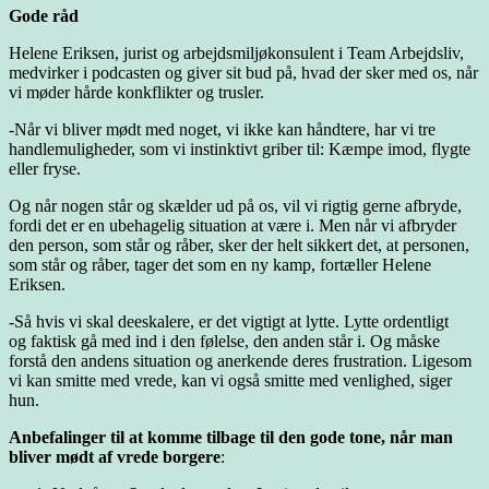
Gode råd
Helene Eriksen, jurist og arbejdsmiljøkonsulent i Team Arbejdsliv,
medvirker i podcasten og giver sit bud på, hvad der sker med os, når
vi møder hårde konkflikter og trusler.
-Når vi bliver mødt med noget, vi ikke kan håndtere, har vi tre
handlemuligheder, som vi instinktivt griber til: Kæmpe imod, flygte
eller fryse.
Og når nogen står og skælder ud på os, vil vi rigtig gerne afbryde,
fordi det er en ubehagelig situation at være i. Men når vi afbryder
den person, som står og råber, sker der helt sikkert det, at personen,
som står og råber, tager det som en ny kamp, fortæller Helene
Eriksen.
-Så hvis vi skal deeskalere, er det vigtigt at lytte. Lytte ordentligt
og faktisk gå med ind i den følelse, den anden står i. Og måske
forstå den andens situation og anerkende deres frustration. Ligesom
vi kan smitte med vrede, kan vi også smitte med venlighed, siger
hun.
Anbefalinger til at komme tilbage til den gode tone, når man
bliver mødt af vrede borgere
: