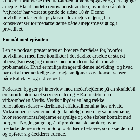
kunder i forbindelse med udførelsen af kerneopgaver og det daglige
arbejde. Blandt andet i renovationsbranchen, hvor den såkaldte
‘vejvrede’ har været stigende de sidste 10 år. Denne
udvikling belaster det psykosociale arbejdsmiljø og har
konsekvenser for medarbejderne både arbejdsmæssigt og i
privatlivet.
Formål med episoden
I en ny podcast præsenteres en bredere forståelse for, hvorfor
udviklingen med flere konflikter i det daglige arbejde er stærkt
uhensigtsmæssig og rammer medarbejderne hårdt. moralsk
problematisk. Hvad er mulige årsager til denne udvikling, og hvad
har det af menneskelige og arbejdsmiljømæssige konsekvenser –
både kollektivt og individuelt?
Podcasten bygger på interview med medarbejderne på en skraldebil,
en koordinator på et servicecenter og HR-direktøren på
virksomheden Verdis. Verdis tilbyder en lang række
renovationsydelser – deriblandt affaldsafhentning hos private.
Virksomhedscasen er nemt genkendelig i hverdagssammenhæng,
hvor renovationsarbejderne er synlige og ofte skaber kontakt med
borgere. Nogle gange også af problematisk karakter, hvor
medarbejderne møder unødigt ophidsede beboere, som skælder ud
og opfører sig decideret truende.