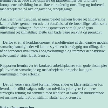
fremhæver, at både arbejdsgivere og fagforeninger bør prioritere
kompetenceudvikling for at sikre en retfærdig omstilling og forberede
medarbejderne på nye opgaver og arbejdsgange.
Analysen viser desuden, at samarbejdet mellem ledere og tillidsvalgte
kan udvikles gennem en udvidet forståelse af de forskellige roller, som
tillidsvalgte indtager i forandringsprocesser som følge af grøn
omstilling og klimatiltag. Dette kan både være reaktivt og proaktivt.
– Derfor er en af konklusionerne, at mobilisering af den danske models
samarbejdsmuligheder vil kunne styrke en bæredygtig omstilling, der
både forbedrer kvaliteten i opgaveløsningen og fremmer det psykiske
arbejdsmiljø, siger Ulrik Gensby.
Rapporten fremhæver tre konkrete arbejdspladser som gode eksempler
på, hvordan samarbejde og medarbejderinddragelse kan gøre
omstillingen mere effektiv.
– Det vil være væsentligt for fremtiden, at der er klare sigtelinjer for,
hvordan de tillidsvalgtes rolle kan udvikles yderligere i en mere
strategisk retning for sammen med ledelsen at skabe en inkluderende
og meningsfuld grøn omstilling, slutter Ulrik Gensby.
Boks: Om rapporten