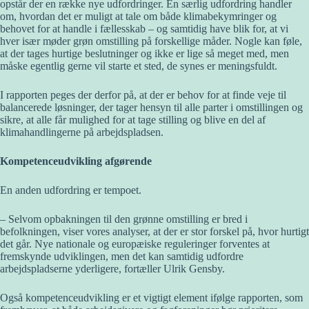
opstår der en række nye udfordringer. En særlig udfordring handler
om, hvordan det er muligt at tale om både klimabekymringer og
behovet for at handle i fællesskab – og samtidig have blik for, at vi
hver især møder grøn omstilling på forskellige måder. Nogle kan føle,
at der tages hurtige beslutninger og ikke er lige så meget med, men
måske egentlig gerne vil starte et sted, de synes er meningsfuldt.
I rapporten peges der derfor på, at der er behov for at finde veje til
balancerede løsninger, der tager hensyn til alle parter i omstillingen og
sikre, at alle får mulighed for at tage stilling og blive en del af
klimahandlingerne på arbejdspladsen.
Kompetenceudvikling afgørende
En anden udfordring er tempoet.
– Selvom opbakningen til den grønne omstilling er bred i
befolkningen, viser vores analyser, at der er stor forskel på, hvor hurtigt
det går. Nye nationale og europæiske reguleringer forventes at
fremskynde udviklingen, men det kan samtidig udfordre
arbejdspladserne yderligere, fortæller Ulrik Gensby.
Også kompetenceudvikling er et vigtigt element ifølge rapporten, som