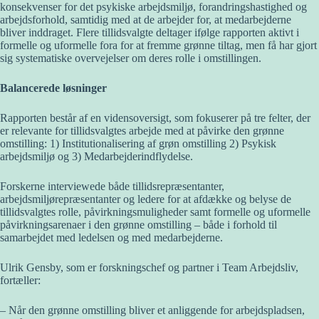
konsekvenser for det psykiske arbejdsmiljø, forandringshastighed og
arbejdsforhold, samtidig med at de arbejder for, at medarbejderne
bliver inddraget. Flere tillidsvalgte deltager ifølge rapporten aktivt i
formelle og uformelle fora for at fremme grønne tiltag, men få har gjort
sig systematiske overvejelser om deres rolle i omstillingen.
Balancerede løsninger
Rapporten består af en vidensoversigt, som fokuserer på tre felter, der
er relevante for tillidsvalgtes arbejde med at påvirke den grønne
omstilling: 1) Institutionalisering af grøn omstilling 2) Psykisk
arbejdsmiljø og 3) Medarbejderindflydelse.
Forskerne interviewede både tillidsrepræsentanter,
arbejdsmiljørepræsentanter og ledere for at afdække og belyse de
tillidsvalgtes rolle, påvirkningsmuligheder samt formelle og uformelle
påvirkningsarenaer i den grønne omstilling – både i forhold til
samarbejdet med ledelsen og med medarbejderne.
Ulrik Gensby, som er forskningschef og partner i Team Arbejdsliv,
fortæller:
– Når den grønne omstilling bliver et anliggende for arbejdspladsen,