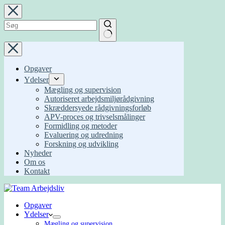
Fortsæt
til
indhold
Ingen
resultater
Opgaver
Ydelser
Mægling og supervision
Autoriseret arbejdsmiljørådgivning
Skræddersyede rådgivningsforløb
APV-proces og trivselsmålinger
Formidling og metoder
Evaluering og udredning
Forskning og udvikling
Nyheder
Om os
Kontakt
Opgaver
Ydelser
Mægling og supervision