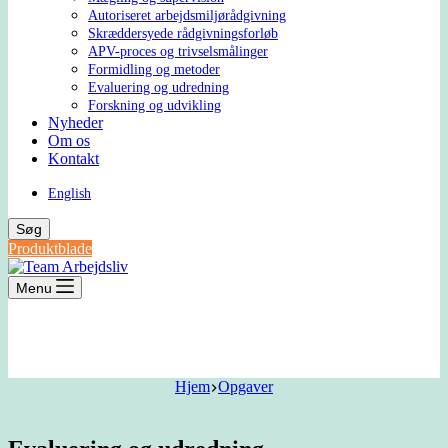
Autoriseret arbejdsmiljørådgivning
Skræddersyede rådgivningsforløb
APV-proces og trivselsmålinger
Formidling og metoder
Evaluering og udredning
Forskning og udvikling
Nyheder
Om os
Kontakt
English
Søg
Produktblade
Menu
Hjem
Opgaver