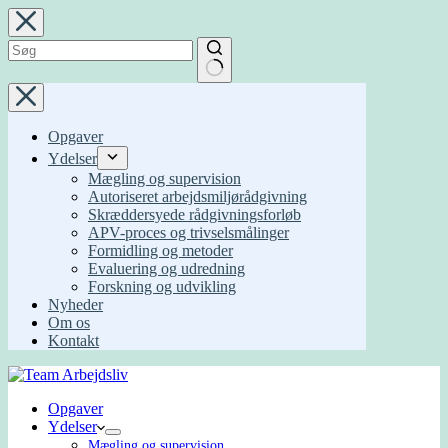
Fortsæt
til
indhold
Ingen
resultater
Opgaver
Ydelser
Mægling og supervision
Autoriseret arbejdsmiljørådgivning
Skræddersyede rådgivningsforløb
APV-proces og trivselsmålinger
Formidling og metoder
Evaluering og udredning
Forskning og udvikling
Nyheder
Om os
Kontakt
Opgaver
Ydelser
Mægling og supervision