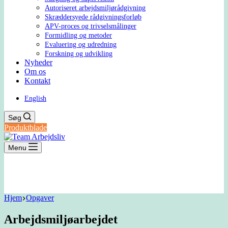
Autoriseret arbejdsmiljørådgivning
Skræddersyede rådgivningsforløb
APV-proces og trivselsmålinger
Formidling og metoder
Evaluering og udredning
Forskning og udvikling
Nyheder
Om os
Kontakt
English
Søg
Produktblade
Menu
Hjem
Opgaver
Arbejdsmiljøarbejdet