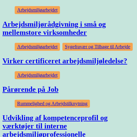
Arbejdsmiljøarbejdet
Arbejdsmiljørådgivning i små og
mellemstore virksomheder
Arbejdsmiljøarbejdet
,
Sygefravær og Tilbage til Arbejde
Virker certificeret arbejdsmiljøledelse?
Arbejdsmiljøarbejdet
Pårørende på Job
Rummelighed og Arbejdstilknytning
Udvikling af kompetenceprofil og
værktøjer til interne
arbejdsmiljøprofessionelle