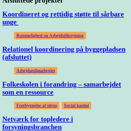
Afsluttede projekter
Koordineret og rettidig støtte til sårbare
unge
Rummelighed og Arbejdstilknytning
Relationel koordinering på byggepladsen
(afsluttet)
Arbejdsmiljøarbejdet
Folkeskolen i forandring – samarbejdet
som en ressource
Forebyggelse af stress
,
Social kapital
Netværk for topledere i
forsyningsbranchen