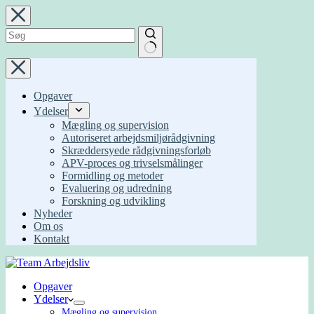
Fortsæt
til
indhold
Ingen
resultater
Opgaver
Ydelser
Mægling og supervision
Autoriseret arbejdsmiljørådgivning
Skræddersyede rådgivningsforløb
APV-proces og trivselsmålinger
Formidling og metoder
Evaluering og udredning
Forskning og udvikling
Nyheder
Om os
Kontakt
Opgaver
Ydelser
Mægling og supervision