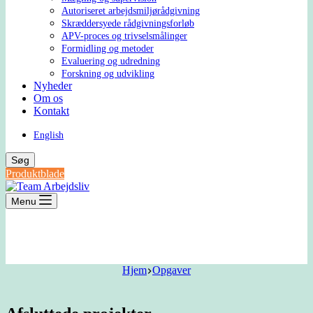
Autoriseret arbejdsmiljørådgivning
Skræddersyede rådgivningsforløb
APV-proces og trivselsmålinger
Formidling og metoder
Evaluering og udredning
Forskning og udvikling
Nyheder
Om os
Kontakt
English
Søg
Produktblade
Menu
Hjem
Opgaver